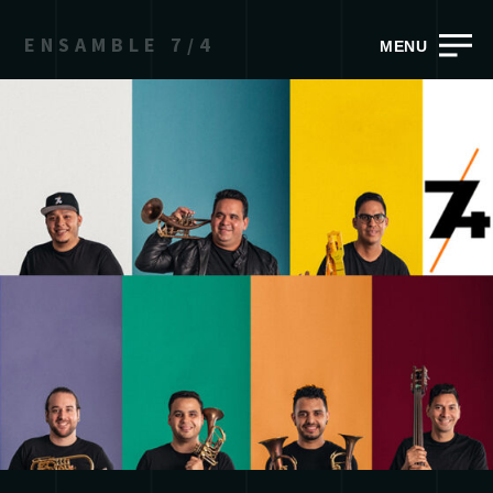
ENSAMBLE 7/4
MENU